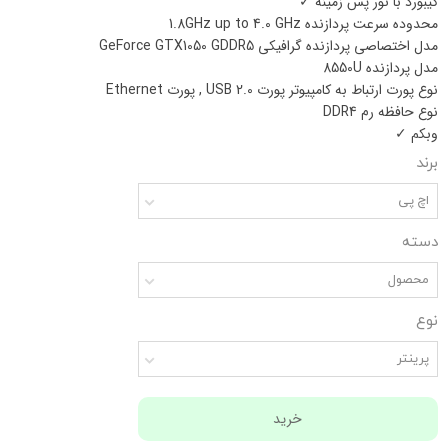
کیبورد با نور پس زمینه
✓
محدوده سرعت پردازنده
1.8GHz up to 4.0 GHz
مدل اختصاصی پردازنده گرافیکی
GeForce GTX1050 GDDR5
مدل پردازنده
8550U
نوع پورت ارتباط به کامپیوتر
پورت USB 2.0 , پورت Ethernet
نوع حافظه رم
DDR4
وبکم
✓
برند
اچ پی
دسته
محصول
نوع
پرینتر
خرید