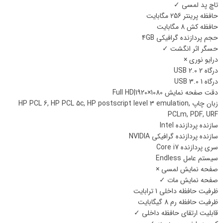
تاچ پد لمسی
✓
حافظه پرینتر
256 مگابایت
حافظه کش
8 مگابایت
حجم پردازنده گرافیکی
4GB
حسگر اثر انگشت
✓
درایو نوری
×
درگاه USB 2.0
2
درگاه USB 3.0
1
دقت صفحه نمایش
Full HD|1920×1080
زبان چاپ
HP PCL 6, HP PCL 5c, HP postscript level 3 emulation,
PCLm, PDF, URF
سازنده پردازنده
Intel
سازنده پردازنده گرافیکی
NVIDIA
سری پردازنده
Core i7
سیستم عامل
Endless
صفحه نمایش لمسی
×
صفحه نمایش مات
✓
ظرفیت حافظه داخلی
1 ترابایت
ظرفیت حافظه رم
8 گیگابایت
قابلیت ارتقای حافظه داخلی
✓