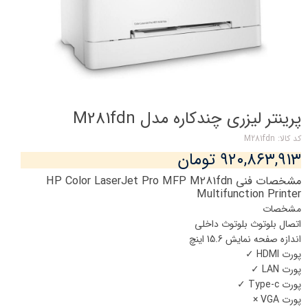
پرینتر لیزری چندکاره مدل M281fdn
کد کالا: M281fdn
۹۲۰,۸۶۳,۹۱۳ تومان
مشخصات فنی HP Color LaserJet Pro MFP M281fdn
Multifunction Printer
مشخصات
اتصال بلوتوث
بلوتوث داخلی
اندازه صفحه نمایش
15.6 اینچ
پورت HDMI
✓
پورت LAN
✓
پورت Type-c
✓
پورت VGA
×