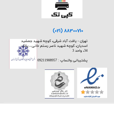
(021) 88300710
​تهران - یافت آباد شرقی، کوچه شهید جمشید
اسدیان، کوچه شهید ناصر رستم خانی ، پلاک:
34، واحد 3
پشتیبانی واتساپ : 09211908957