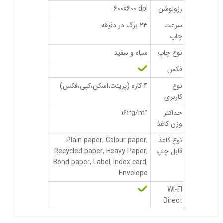
رزولوشن
600x600 dpi
سرعت
23 برگ در دقیقه
چاپ
نوع چاپ
سیاه و سفید
فکس
نوع
4 کاره (پرینت،اسکن،کپی،فکس)
کاربری
حداکثر
163g/m²
وزن کاغذ
نوع کاغذ
Plain paper, Colour paper,
قابل چاپ
Recycled paper, Heavy Paper,
Bond paper, Label, Index card,
Envelope
WI-FI
Direct