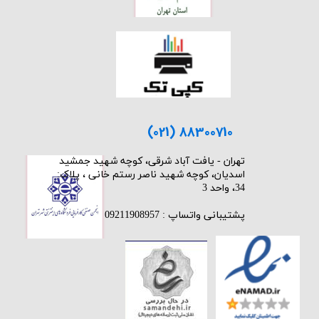
(021) 88300710
​تهران - یافت آباد شرقی، کوچه شهید جمشید
اسدیان، کوچه شهید ناصر رستم خانی ، پلاک:
34، واحد 3
پشتیبانی واتساپ : 09211908957