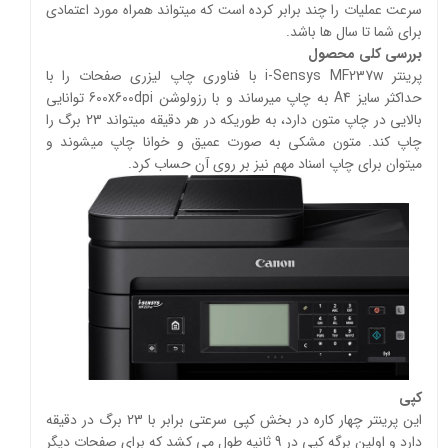
سرعت عملیات را چند برابر کرده است که میتواند همراه مورد اعتمادی
برای شما تا سال ها باشد.
بررسی کلی محصول
پرینتر i-Sensys MF237w با فناوری چاپ لیزری صفحات را با
حداکثر سایز A4 به چاپ میرساند و با رزولوشن 600x600dpi توانایی
بالایی در چاپ متون دارد، به طوریکه در هر دقیقه میتواند 23 برگ را
چاپ کند. متون مشکی به صورت عمیق و خوانا چاپ میشوند و
میتوان برای چاپ اسناد مهم نیز بر روی آن حساب کرد.
کپی
این پرینتر چهار کاره در بخش کپی سرعتی برابر با 23 برگ در دقیقه
دارد و اولین برگه کپی در 9 ثانیه طول می ‌کشد که برای صفحات دیگر