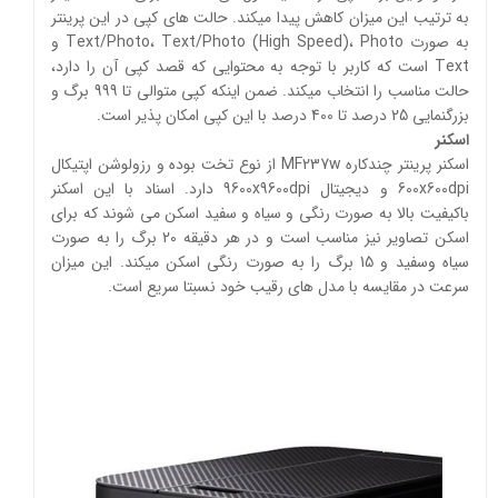
به ترتیب این میزان کاهش پیدا میکند. حالت‌ های کپی در این پرینتر
به صورت Text/Photo، Text/Photo (High Speed)، Photo و
Text است که کاربر با توجه به محتوایی که قصد کپی آن را دارد،
حالت مناسب را انتخاب میکند. ضمن اینکه کپی متوالی تا 999 برگ و
بزرگنمایی 25 درصد تا 400 درصد با این کپی امکان‌ پذیر است.
اسکنر
اسکنر پرینتر چندکاره MF237w از نوع تخت بوده و رزولوشن اپتیکال
600x600dpi و دیجیتال 9600x9600dpi دارد. اسناد با این اسکنر
باکیفیت بالا به صورت رنگی و سیاه و سفید اسکن می‌ شوند که برای
اسکن تصاویر نیز مناسب است و در هر دقیقه 20 برگ را به صورت
سیاه‌ وسفید و 15 برگ را به صورت رنگی اسکن میکند. این میزان
سرعت در مقایسه با مدل‌ های رقیب خود نسبتا سریع ‌است.