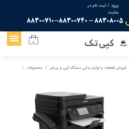
ورود
/
ثبت نام در
سایت
حساب کاربری من
88308005 - 88300710-88300740
تغییر گذر واژه
سفارشات
کپی تک
۰
خروج از حساب کاربری
فروش قطعات و لوازم یدکی دستگاه کپی و پرینتر
محصولات
پرینتر لیزری چهار کا