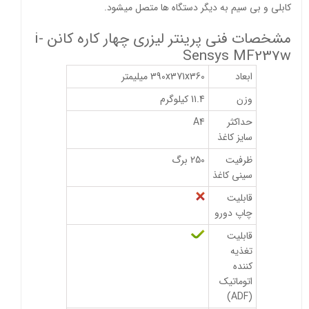
کابلی و بی سیم به دیگر دستگاه ها متصل میشود.
مشخصات فنی پرینتر لیزری چهار کاره کانن i-
Sensys MF237w
ابعاد
390x371x360 میلیمتر
وزن
11.4 کیلوگرم
حداکثر
A4
سایز کاغذ
ظرفیت
250 برگ
سینی کاغذ
قابلیت
چاپ دورو
قابلیت
تغذیه
کننده
اتوماتیک
(ADF)