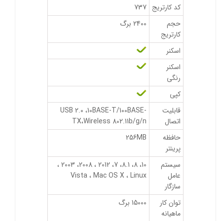
کد کارتریج
737
حجم
2400 برگ
کارتریج
اسکنر
اسکنر
رنگی
کپی
قابلیت
USB 2.0 ،10BASE-T/100BASE-
اتصال
TX،Wireless 802.11b/g/n
حافظه
256MB
پرینتر
سیستم
10، 8، 8.1، 7، 2012 ، 2008، 2003 ،
عامل
Vista ، Mac OS X ، Linux
سازگار
توان کار
15000 برگ
ماهیانه