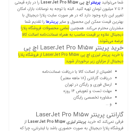
شما می‌توانید
پرینتر
اچ پی LaserJet Pro M15w
را در بازه قیمتی
۶ تا ۷ میلیون تومان تهیه کنید. البته با توجه به نوسانات بازار، امکان
تغییر این بازه وجود دارد که در هر صورت سایت پلازا دیجیتال با
بهترین قیمت ممکن این محصول و سایر
پرینترها
را تقدیم شما
مشتریان محترم می‌کند. همچنین
تمامی محصولات فروشگاه پلازا
دیجیتال علاوه بر قیمت مناسب به همراه ضمانت‌نامه اصالت کالا
عرضه می‌شوند.
خرید پرینتر LaserJet Pro M15w اچ پی
با خرید پرینتر لیزری اچ پی LaserJet Pro M15w از فروشگاه پلازا
دیجیتال از مزایای زیر برخوردار شوید:
اطمینان از اصالت کالا با دریافت ضمانت‌نامه
دریافت گارانتی (۱۸ ماهه معتبر)
ارسال فوری و رایگان در تهران
مهلت تست و تعویض ۱۴ روزه
مشاوره تخصصی رایگان
و …
گارانتی پرینتر LaserJet Pro M15w
فرقی نمی‌کند که خرید
پرینتر لیزری LaserJet Pro M15w
از
فروشگاه پلازا دیجیتال به صورت حضوری باشد یا اینترنتی، چرا که