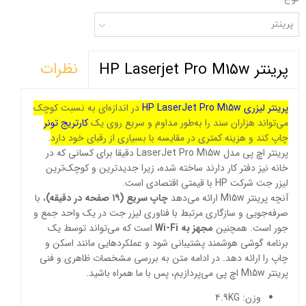
پرینتر
نظرات
پرینتر HP Laserjet Pro M15w
پرینتر لیزری HP LaserJet Pro M15w
در اندازه‌ای به نسبت کوچک
می‌تواند هزاران سند را به‌طور مداوم و سریع روی یک
کارتریج تونر
چاپ کند و هزینه کمتری در مقایسه با بسیاری از رقبای خود دارد
.
پرینتر اچ پی مدل LaserJet Pro M15w دقیقا برای کسانی که در
خانه نیز دفتر کار دارند ساخته شده، زیرا جدید‌ترین و کوچک‌ترین
لیزر جت شرکت HP با قیمتی اقتصادی است.
آنچه پرینتر M15w ارائه می‌دهد
چاپ سریع (۱۹ صفحه در دقیقه)
، با
صرفه‌جویی و سازگاری مرتبط با فناوری لیزر جت در یک واحد جمع و
جور است. همچنین
مجهز به Wi-Fi
است که می‌تواند توسط یک
برنامه گوشی هوشمند پشتیبانی شود و عملکرد‌هایی مانند اسکن و
چاپ را ارائه دهد. در ادامه متن به بررسی مشخصات ظاهری و فنی
پرینتر M15w اچ پی می‌پردازیم، پس با ما همراه باشید.
وزن: ۴.۹KG