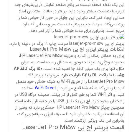
این یک نقطه ضعف نیست در واقع صفحه نمایش در پرینتر‌های چند
کاربره با تنظیمات بیشتر وجود دارد. پرینتر در حالت استندبای اصلا
صدایی ایجاد نمی‌کند، بنابراین این چاپگر در حین کار حواس شما را
پرت نمی‌کند. سرعت چاپ پرینتر به نسبت سر و صدایی که دارد
سریع است، بنابراین برای مدت طولانی شما را آزار نمی‌دهد.
پرینتر اچ پی laserjet-pro-m15w سرعت چاپ ۱۹ برگ در دقیقه را دارد.
امکانات پرینتر لیزری اچ پی LaserJet Pro M15w
برای به حداقل رساندن اندازه و هزینه HP LaserJet Pro M15w،
مجموعه ویژگی‌ها نیز تا حدودی به حداقل رسیده است. به عنوان
مثال، تنها برای یک سینی کاغذ جا تعبیه شده است،
۱۵۰ برگ کاغذ
A4
A5
،
، یا
۱۰ پاکت
DL یا
C4 ظرفیت دارد
. می‌توانید پرینتر HP
LaserJet Pro M15w را از طریق Wi-Fi به شبکه خانگی خود متصل
کنید یا زمانی که شبکه شما قطع می‌شود از
Wi-Fi Direct
استفاده
کنید. و اگر Wi-Fi شما به طور کامل از کار بیفتد، همیشه درگاه USB در
پشت آن وجود دارد. اچ پی یک کابل USB را در جعبه قرار داده است.
همچنین چاپگر HP LaserJet Pro M15w حسگری دارد که وقتی از
آن استفاده نمی‌کنید، خاموش شود تا مصرف انرژی صرفه‌جویی کند،
بنابراین این یک ویژگی ارزشمند است.
قیمت پرینتر اچ پی LaserJet Pro M15w