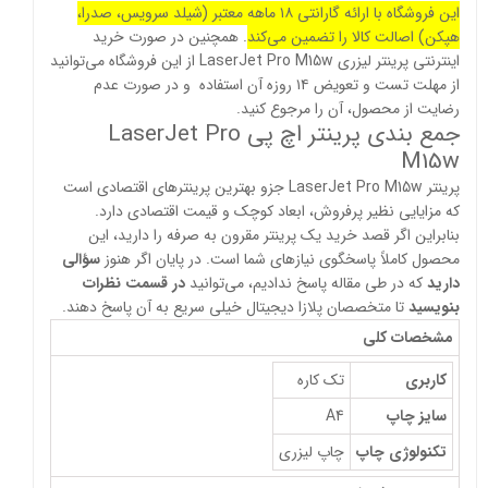
این فروشگاه با ارائه گارانتی ۱۸ ماهه معتبر (شیلد سرویس، صدرا،
هپکن) اصالت کالا را تضمین می‌کند
. همچنین در صورت خرید
اینترنتی پرینتر لیزری LaserJet Pro M15w از این فروشگاه می‌توانید
از مهلت تست و تعویض ۱۴ روزه آن استفاده و در صورت عدم
رضایت از محصول، آن را مرجوع کنید.
جمع بندی پرینتر اچ پی LaserJet Pro
M15w
پرینتر LaserJet Pro M15w جزو بهترین پرینتر‌های اقتصادی است
که مزایایی نظیر پرفروش، ابعاد کوچک و قیمت اقتصادی دارد.
بنابراین اگر قصد خرید یک پرینتر مقرون به صرفه را دارید، این
محصول کاملاً پاسخگوی نیازهای شما است. در پایان اگر هنوز
سؤالی
دارید
که در طی مقاله پاسخ ندادیم، می‌توانید
در قسمت نظرات
بنویسید
تا متخصصان پلازا دیجیتال خیلی سریع به آن پاسخ دهند.
مشخصات کلی
کاربری
تک کاره
سایز چاپ
A4
تکنولوژی چاپ
چاپ لیزری