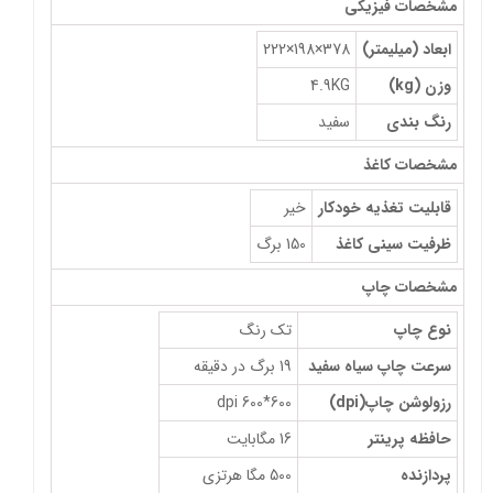
مشخصات فیزیکی
ابعاد (میلیمتر)
378×198×222
وزن (kg)
4.9KG
رنگ بندی
سفید
مشخصات کاغذ
قابلیت تغذیه خودکار
خیر
ظرفیت سینی کاغذ
150 برگ
مشخصات چاپ
نوع چاپ
تک رنگ
سرعت چاپ سیاه سفید
19 برگ در دقیقه
رزولوشن چاپ(dpi)
600*600 dpi
حافظه پرينتر
16 مگابایت
پردازنده
500 مگا هرتزی