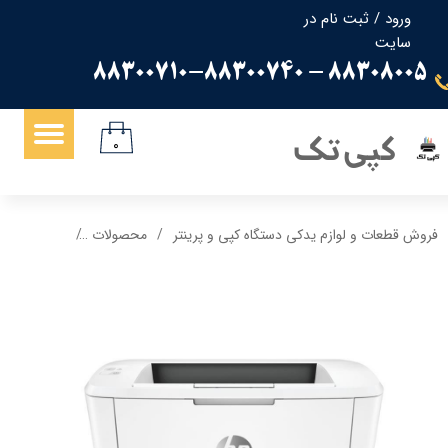
ورود
/
ثبت نام در
سایت
حساب کاربری من
88308005 - 88300710-88300740
تغییر گذر واژه
سفارشات
کپی تک
۰
خروج از حساب کاربری
فروش قطعات و لوازم یدکی دستگاه کپی و پرینتر
محصولات
پرینتر HP Laserjet Pro M15w