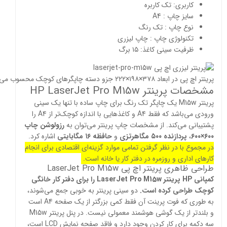
کاربری: تک کاربره
سایز چاپ : A4
نوع چاپ : تک رنگ
تکنولوژی چاپ : چاپ لیزری
ظرفیت سینی کاغذ: ۱۵ برگ
پرینتر اچ پی در ابعاد ۳۷۸×۱۹۸×۲۲۲ جزو دسته چاپگرهای کوچک محسوب می‌شود.
مشخصات پرینتر HP LaserJet Pro M15w
پرینتر M15w یک چاپگر تک رنگ برای چاپ ساده با تنها یک سینی
ورودی می‌باشد که فقط A4 و کاغذهایی با اندازه‌ کوچک‌تر از A4 را
پشتیبانی می‌کند. از مشخصات چاپ پرینتر می‌توان به
رزولوشن چاپ
۶۰۰×۶۰۰
،
پردازنده ۵۰۰ مگاهرتزی
و
حافظه ۱۶ مگابایتی
اشاره کرد.
در مجموع با در نظر گرفتن تمامی موارد گزینه‌ای اقتصادی برای انجام
کارهای اداری و روزمره در دفتر کار یا خانه است.
طراحی ظاهری پرینتر اچ پی LaserJet Pro M15w
کمپانی HP پرینتر LaserJet Pro M15w را برای دفتر کار خانگی
کوچک طراحی کرده است.
دو سینی پرینتر به خوبی جمع می‌شوند،
به طوری که فوت پرینت آن فقط کمی بزرگتر از یک صفحه A4 است
و بلندتر از یک گوشی هوشمند معمولی نیست. در پنل پرینتر M15w
سه دکمه برای کار کردن وجود دارد و فاقد صفحه نمایش LCD است،