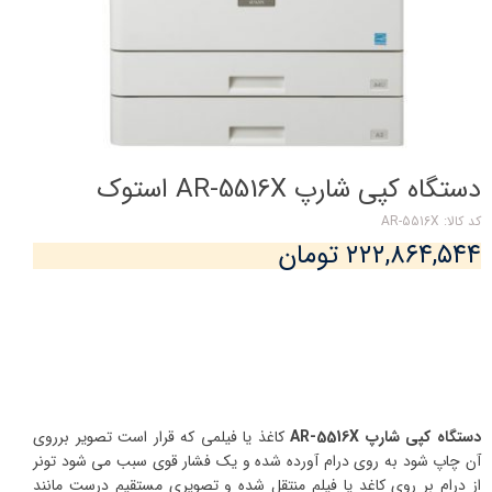
دستگاه کپی شارپ AR-5516X استوک
کد کالا: AR-5516X
۲۲۲,۸۶۴,۵۴۴ تومان
دستگاه کپی شارپ AR-5516X
کاغذ یا فیلمی که قرار است تصویر برروی
آن چاپ شود به روی درام آورده شده و یک فشار قوی سبب می شود تونر
از درام بر روی کاغد یا فیلم منتقل شده و تصویری مستقیم درست مانند