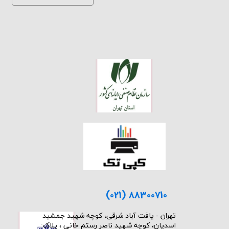
(021) 88300710
​تهران - یافت آباد شرقی، کوچه شهید جمشید
اسدیان، کوچه شهید ناصر رستم خانی ، پلاک: