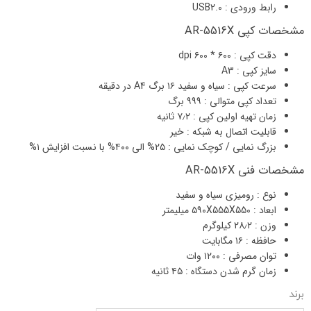
رابط ورودی : USB2.0
مشخصات کپی AR-5516X
دقت کپی : ۶۰۰ * ۶۰۰ dpi
سایز کپی : A3
سرعت کپی : سیاه و سفید ۱۶ برگ A4 در دقیقه
تعداد کپی متوالی : ۹۹۹ برگ
زمان تهیه اولین کپی : ۷٫۲ ثانیه
قابلیت اتصال به شبکه : خیر
بزرگ نمایی / کوچک نمایی : ۲۵% الی ۴۰۰% با نسبت افزایش ۱%
مشخصات فنی AR-5516X
نوع : رومیزی سیاه و سفید
ابعاد : ۵۹۰X555X550 میلیمتر
وزن : ۲۸٫۲ کیلوگرم
حافظه : ۱۶ مگابایت
توان مصرفی : ۱۲۰۰ وات
زمان گرم شدن دستگاه : ۴۵ ثانیه
برند