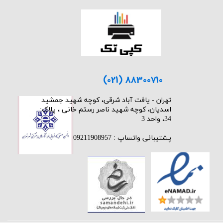
(021) 88300710
​تهران - یافت آباد شرقی، کوچه شهید جمشید
اسدیان، کوچه شهید ناصر رستم خانی ، پلاک:
34، واحد 3
پشتیبانی واتساپ : 09211908957