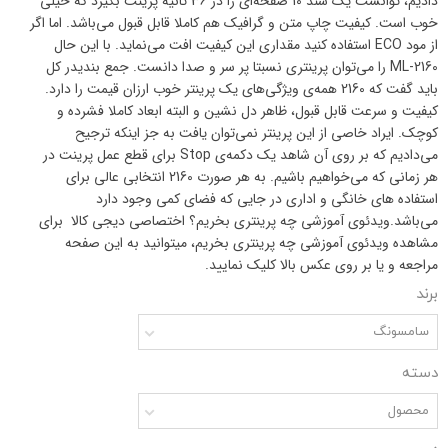
دادیم، توانست یک سند 10 صفحه‌ای را در 36 ثانیه پرینت بگیرد که خیلی
خوب است. کیفیت چاپ متن و گرافیک هم کاملا قابل قبول می‌باشد. اما اگر
از مود ECO استفاده کنید مقداری این کیفیت افت می‌نماید. با این حال
ML-2160 را می‌توان پرینتری نسبتا پر سر و صدا دانست. جمع بندیدر کل
باید گفت که 2160 همه‌ی ویژگی‌های یک پرینتر خوب ارزان قیمت را دارد.
کیفیت و سرعت قابل قبول، ظاهر دل نشین و البته ابعاد کاملا فشرده و
کوچک. ایراد خاصی از این پرینتر نمی‌توان یافت به جز اینکه ترجیح
می‌دادیم که بر روی آن شاهد یک دکمه‌ی Stop برای قطع عمل پرینت در
هر زمانی که می‌خواهیم باشیم. به هر صورت 2160 انتخابی عالی برای
استفاده های خانگی و اداری در جایی که فضای کمی وجود دارد
می‌باشد.ویدئوی آموزشی چه پرینتری بخریم؟ اختصاصی دیجی کالا برای
مشاهده ویدئوی آموزشی چه پرینتری بخریم، میتوانید به این صفحه
مراجعه و یا بر روی عکس بالا کلیک نمایید.
برند
سامسونگ
دسته
محصول