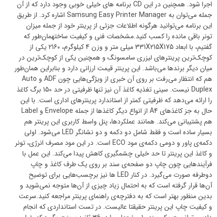
اجرا شود. همچنین در این CD برنامه های خیلی خوبی وجود دارد که از آن
جمله می‌توان به Samsung Easy Printer Manager اشاره کرد. از طریق
این برنامه می‌توانید هرگونه اطلاعات جزئی از پرینتر خود از جمله میزان
تونر باقی مانده را کسب کنید.مشخصات فنی و کیفیت ساختهمان‌طور که
گفتیم، با ابعاد 331X215X175 میلی متر و وزن 4 کیلوگرم، 2160 یکی از
کوچک‌ترین پرینترهای لیزری سامسونگ و همچنین یکی از کوچک‌ترین در
میان دیگر برندها می‌باشد. این پرینتر قیمت ارزانی دارد و بنابراین همان‌طور
هم که انتظار می‌رفت بر روی آن خبری از ویژگی‌هایی چون ADF و Auto
Duplex نیست. سینی تغذیه کاغذ آن نیز تنها ظرفیتی در حد 150 برگ کاغذ
را ارائه می‌دهد که ظرفیتی کمتر از استاندارد پرینترهای اداری است. با این
حال به جز کاغذهای A4 از انواع دیگر کاغذها از جمله Envelope و Label
هم پشتیبانی می‌کند. همانند عملکردها، پنل واسط کاربری این پرینتر هم
بسیار ساده است و فقط شامل دو دکمه و دو نشانگر LED می‌شود. اولی
دکمه‌ی پاور و دومی دکمه‌ی مود ECO است. در این مود مصرف انرژی، تونر
و کاغذ این پرینتر تا حد خیلی چشمگیری کاهش پیدا می‌کند. این عمل با
فرآیندهایی چون چاپ دو صفحه‌ی سند بر روی یک طرف کاغذ و چاپ
دوطرفه صورت می‌گیرد. در کنار LED ها نیز برچسب‌هایی برای توضیح
آن‌ها قرار گرفته است که به احتمال زیاد چیزی از آن‌ها متوجه نمی‌شوید و
بدین منظور بهتر است که به دفترچه‌ی راهنمای پرینتر مراجعه کنید.سرعت
و کیفیت چاپ این پرینتر حقیقتا عالیست. در تست استانداردی که انجام