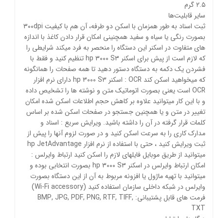
۲.۵ گرم
سایر قابلیت‌ها
ثبت اسناد به طور همزمان با اسکن دو طرفه، آن هم با کیفیت ۳۰۰dpi
بصورت رنگی یا سیاه و سفید همچنینی امکان قرار دادن کاغذ با اندازه
های متفاوت در اسکنر این دستگاه را منحصر به فرد میکند شرایطی را
که لازم است از پیش برای اسکنر hp ۳۰۰۰ S۳ تنظیم کنید و فقط با
فشردن یک دکمه به دستگاه دستور دهید تا همه صفحات را همانگونه
که میخواهید اسکن کند OCR : اسکنر hp ۳۰۰۰ S۳ دارای نرم افزار
OCR است یعنی بصورت اتوماتیک متن و نوشته ها را تشخیص داده
و با این کار میتوانید علاوه بر کاهش حجم اطلاعات اسکن شده امکان
تغییر در متن و یا همچنین جستجو در صفحات اسکن شده بر اساس
کلمات قرار گرفته در آن را داشته باشید. ویرایش سریع : اسناد و
مدارک کاری را به سرعت اسکن کنید و در صورت لزوم آنها را پیش از
ثبت ویرایش کنید ، حتی با استفاده از نرم افزار hp JetAdvantage
میتوانید از طریق موبایل فایلهای لازم را اسکن کنید ارتباط وایرلس :
امکان ارتباط وایرلس در اسکنر hp ۳۰۰۰ S۳ بصورت انتخابی بوده و
میتوانید با تهیه ماژول یا افزونه مربوط به آن از این دستگاه بصورت
وایرلس در شبکه داخلی سازمان استفاده کنید (Wi-Fi accessory)
فرمت های قابل پشتیبانی: BMP, JPG, PDF, PNG, RTF, TIFF,
TXT