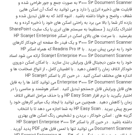
3000 S3 Document Scanner به صورت جمع و جور طراحی شده و
قابلیت های ذخیره انرژی را دارد و می توانید به کمک آن اسکن هایی
شفاف ، واضح و خوانا داشته باشید . انبوه کاغذ که به فایل تبدیل شده و
بازده کار شما را بالا می برد به راحتی اسکن های خود را ذخیره کرده و به
اشتراک بگذارید ( مستقیما به سیستم های ابری یا یک سایت SharePoint
بفرستید . با سرعت های بالای اسکن در اسکنر HP Scanjet Enterprise
3000 S3 Document Scanner و یک فیدر 50 صفحه ای خودکار کارهای
خود را به نرمی پیش ببرید . با Readiris Pro 14 که همراه اسکنر HP
Scanjet Enterprise 3000 S3 Document Scanner ارائه می شود اسناد
خود را به متون دیجیتال قابل ویرایش بدل سازید . با امکان اسکن دوروی
خودکار اتلاف زمان را کاهش دهید . با اطمینان کامل ، از انواع ضخامت ها و
اندازه های مختلف اسکن کنید . در حین کار با اسکنر HP Scanjet
Enterprise 3000 S3 Document Scanner می توانید کاغذ ها را به فایل
های قابل ویرایش قابل جستجو تبدیل کنید . اسکنر هوشمند و مناسبی را در
اختیار بگیرید با نرم افزار HP Easy Scan و با حذف مراحل اضافی اتلاف
زمان را کاهش دهید . همچنین می توانید با ایجاد یک میانبر کارهای خود را
سریع پیش ببرید . HP Easy Scan به شما اجازه می دهد تا با انتخاب
گزینه های : اسکن خودکار ، بریدن و تشخیص رنگ اسکن های بهتری
داشته باشید . در حین کار با اسکنر HP Scanjet Enterprise 3000 S3
Document Scanner می توانید تنها با لمس فایل های PDF پدید آورید .