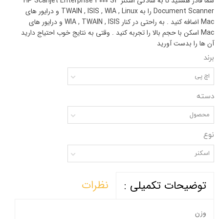
شما قادر هستید تا به سادگی اسکنر HP Scanjet Enterprise 3000 S3
Document Scanner را به TWAIN , ISIS , WIA , Linux و درایور های
Mac اضافه کنید . به راحتی در کنار WIA , TWAIN , ISIS و درایور های
Mac اسکن با حجم بالا را تجربه کنید . وقتی به نتایج خوب احتیاج دارید
آن ها را بدست آورید
برند
اچ پی
دسته
محصول
نوع
اسکنر
نظرات
توضیحات تکمیلی :
وزن