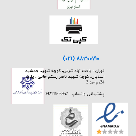
(021) 88300710
​تهران - یافت آباد شرقی، کوچه شهید جمشید
اسدیان، کوچه شهید ناصر رستم خانی ، پلاک:
34، واحد 3
پشتیبانی واتساپ : 09211908957