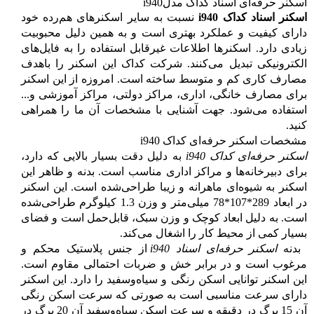
اسکنر حرفه‌ای اسناد کداک مدل
i940
اسکنر اسناد کداک
i940
نسبت به سایر اسکنرهای هم‌رده خود
دارای کیفیت و عملکرد بهتری است و به همین دلیل محبوبیت
زیادی دارد. اسکنرها اطلاعات غیرقابل استفاده را به فایل‌های
الکترونیکی تبدیل می‌کنند. شرکت کداک این اسکنر را باهدف
مصارف کاری کم و متوسط ساخته است. امروزه از این اسکنر
برای مصارف خانگی، اداری، مراکز دولتی، مراکز آموزشی و...
استفاده می‌شود. جهت آشنایی با مشخصات آن ما را همراهی
کنید.
مشخصات
اسکنر حرفه‌ای کداک
i940
اسکنر حرفه‌ای کداک
i940
به دلیل دقت بسیار بالایی که دارد،
برای دبیرخانه‌ها و مراکز اداری مناسب است. بدنه و ظاهر این
اسکنر به شیوه‌ای ماهرانه و زیبا طراحی‌شده است. این اسکنر
در ابعاد 289*107*78 میلی‌متر و وزن 1.3 کیلوگرم طراحی‌شده
است. به دلیل ابعاد کوچک و وزن سبک، قابل‌حمل است و فضای
بسیار کمی از محیط کار را اشغال می‌کند.
بدنه
اسکنر حرفه‌ای اسناد
i940
از جنس پلاستیک محکم و
مرغوب است و در برابر خش و ضربات احتمالی مقاوم است.
این اسکنر توانایی اسکن رنگی و سیاه‌وسفید را دارد. این اسکنر
دارای سرعت مناسبی است به صورتی که سرعت اسکن رنگی
آن 15 برگ در دقیقه و سرعت اسکن سیاه‌وسفید آن 20 برگ در