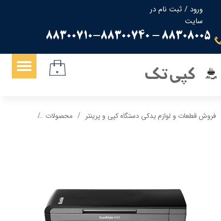
ورود
/
ثبت نام در
سایت
حساب کاربری من
88308005 - 88300710-88300740
تغییر گذر واژه
سفارشات
کپی تک
۰
خروج از حساب کاربری
فروش قطعات و لوازم یدکی دستگاه کپی و پرینتر
محصولات
اسکنر حرفه ای