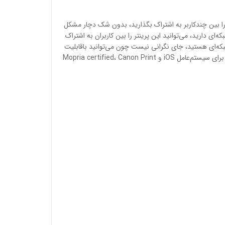
 را بین چندکاربر به اشتراک بگذارید، بدون شک دچار مشکل
 محیط کاری‌تان ارتباط شبکه‌ای دارید، می‌توانید این پرینتر را بین کاربران به اشتراک
ط شبکه‌ای هستید، جای نگرانی نیست چون می‌توانید باقابلیت
بی‌سیم، پرینتر را به اشتراک بگذارید. از دیگر ویژگی‌های این پرینتر می‌توان به Google Cloud Print، AirPrint، Canon Print Busiiness App برای سیستم‌عامل iOS و Mopria certified، Canon Print