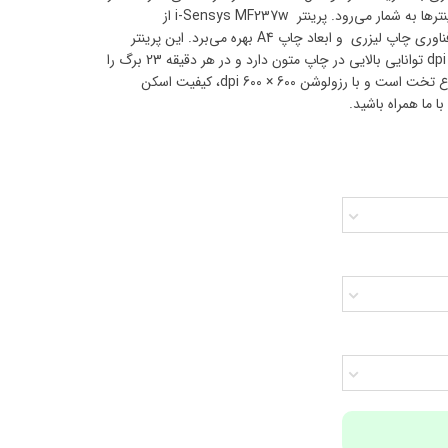
حوزه‌ی ماشین‌های اداری ازجمله پرینترها به شمار می‌رود. پرینتر i-Sensys MF237w از
چندکاره‌های این شرکت است که از فناوری چاپ لیزری و ابعاد چاپ A4 بهره می‌برد. این پرینتر
چندکاره با رزولوشن چاپ 600 × 600 dpi توانایی بالایی در چاپ متون دارد و در هر دقیقه 23 برگ را
چاپ می‌کند. اسکنر این دستگاه از نوع تخت است و با رزولوشن 600 × 600 dpi، کیفیت اسکن
ا ما همراه باشید.