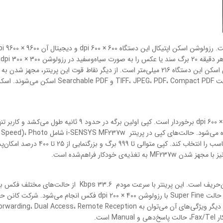
مقایسه با مدل‌های هم‌رده، نسبتا سریع‌تر است. حداکثر عرض اسکن این دستگاه 216 میلی‌متر است. از د
قابلیت کپی در پرینتر i-SENSYS MF237w از رزولوشن 600 × 600 dpi 