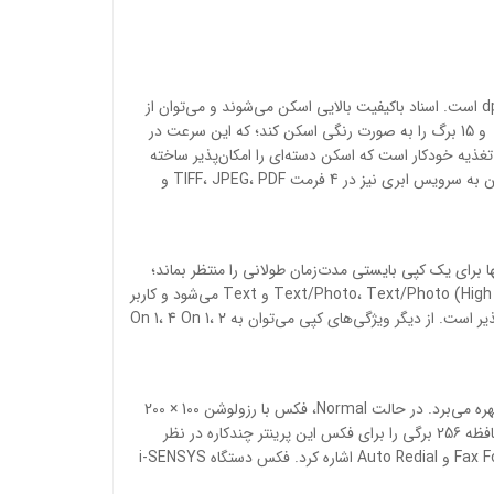
اسکنر پرینتر i-SENSYS MF237w از نوع تخت و رنگی است. رزولوشن اسکن اپتیکال این دستگاه 600 × 600 dpi و دیجیتال آن 9600 × 9600 dpi است. اسناد باکیفیت بالایی اسکن می‌شوند و می‌توان از
آن برای اسکن تصاویر نیز استفاده کرد.این اسکنر می‌تواند در هر دقیقه 20 برگ سند یا عکس را به صورت سیاه‌وسفید در رزولوشن 300 × 300 dpi و 15 برگ را به صورت رنگی اسکن کند؛ که این سرعت در
یگر نقاط قوت این پرینتر، مجهز شدن به تغذیه خودکار است که اسکن دسته‌ای را امکان‌پذیر ساخته
است و دیگر نیازی به اسکن تکی نیست. اسناد و متون با فرمت TIFF، JPEG، PDF، Compact PDF و Searchable PDF اسکن می‌شوند. اسکن به سرویس ابری نیز در 4 فرمت TIFF، JPEG، PDF و
برخوردار است. کپی اولین برگه در حدود 9 ثانیه طول می‌کشد و کاربر تنها برای یک کپی بایستی مدت‌زمان طولانی را منتظر بماند؛
البته این میزان در اکثر مدل‌های رقیب هم‌رده نیز دید مشاهده می‌شود. حالت‌های کپی در پرینتر i-SENSYS MF237w شامل Text/Photo، Text/Photo (High Speed)، Photo و Text می‌شود و کاربر
می‌تواند بسته به محتوای سندی که قصد کپی دارد، حالت مناسب را انتخاب کند. کپی متوالی تا 999 برگ و بزرگنمایی از 25 تا 400 درصد امکان‌پذیر است. از دیگر ویژگی‌های کپی می‌توان به 2 On 1، 4 On 1،
فکس از دیگر قابلیت‌های پرینتر i-SENSYS MF237w همه‌فن‌حریف است. این پرینتر با سرعت مودم 33.6 Kbps از حالت‌های مختلف فکس بهره می‌برد. در حالت Normal، فکس با رزولوشن 100 × 200
dpi، در حالت Fine و Photo با رزولوشن 200 × 200 dpi و در حالت Super Fine با رزولوشن 400 × 200 dpi فکس انجام می‌شود. شرکت کانن حافظه 256 برگی را برای فکس این پرینتر چندکاره در نظر
گرفته است. تماس سریع نیز تا 104 شماره امکان‌پذیر است. از دیگر ویژگی‌های آن می‌توان به Fax Forwarding، Dual Access، Remote Reception و Auto Redial اشاره کرد. فکس دستگاه i-SENSYS