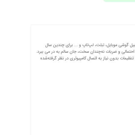
ها از قبیل گوشی موبایل، تبلت، لپ‌تاپ و ... برای چندین سال
i-SENSYS MF237w نیز بسیار بادوام است و در برابر صدمات احتمالی و ضربات نه‌چندان سخت، جان سالم به در می ببرد.
تنظیمات بدون نیاز به اتصال کامپیوتری در نظر گرفته‌شده