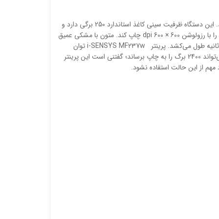
پرینتر i-SENSYS MF237w با فناوری چاپ لیزری، از چهارکاره های شرکت کانن است. این پرینتر علاوه بر چاپ، می‌تواند اسکن، کپی و فکس کند. این دستگاه ظرفیت سینی کاغذ استاندارد 250 برگی دارد و
برای محیط‌هایی با حجم کاری متوسط گزینه‌ی مناسبی محسوب می‌شود. پرینتر چندکاره‌ی i-SENSYS MF237w می‌تواند در هر دقیقه 23 برگ را با رزولوشن 600 × 600 dpi چاپ کند. متون با مشکی عمیق
چاپ می‌شوند و این کیفیت در سطح متوسطی قرار دارد؛ به‌طوری‌که با دیگر مدل‌های هم‌رده رقیب، هم‌سطح است. چاپ اولین برگه در حدود 6 ثانیه طول می‌کشد. پرینتر i-SENSYS MF237w توان
کاربرد ماهانه 15000 برگی دارد و مقدار پیشنهادشده‌ی آن 500 تا 2000 برگ در نظر گرفته است تا آسیبی به دستگاه وارد نشود. تونر این دستگاه می‌تواند 2400 برگ را به چاپ برساند؛ گفتنی است این پرینتر