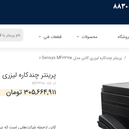
روشگاه
محصولات
قطعات فنی
ریسو
زیراکس
اپسون
زیراکس
پرینتر چندکاره لیزری کانن مدل i-Sensys MF237w
کنون
اچ پی
اچ پی
پاناسونیک
کداک
شارپ
برادر
توشیبا
پرینتر چندکاره لیزری کانن مدل w
میوا
فوجیتسو
توشیبا
لکسمارک
کد کالا: MF237w
کونیکا مینولتا
دل
۳۰۵,۶۶۴,۹۱۱ تومان
الیوتی
تالی جنیکوم
کانن ازجمله شرکت‌هایی است که نیا