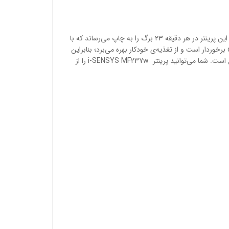
پرینتر لیزری i-SENSYS MF237w از چهارکاره‌های کانن است که گزینه‌ای مناسب برای محیط‌های کاری با حجم کاری متوسط محسوب می‌شود. این پرینتر در هر دقیقه 23 برگ را به چاپ می‌رساند که با
رزولوشن 600 × 600 dpi همراه است. کیفیت چاپ با مدل‌های هم‌رده در یک سطح قرار دارد. اسکنر این دستگاه از رزولوشن اپتیکال 600 × 600 dpi برخوردار است و از تغذیه‌ی خودکار بهره می‌برد؛ بنابراین
اسکن و کپی دسته‌ای امکان‌پذیر است ونیازی نیست که به صورت تکی اقدام به اسکن یا کپی کنید. از مهم‌ترین مزایای این پرینتر، اتصالات متنوع است. شما می‌توانید پرینتر i-SENSYS MF237w را از