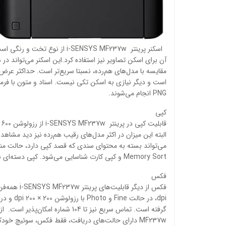
PNG انجام می‌شوند.
کپی
Memory Sort و کپی کارت شناسایی می‌شود. کپی دسته‌ای نیز با مجهز شدن MF237w به تغذیه‌ی خودکار فراهم‌شده است.
فکس
MF237w دارای حالت‌های دریافت، فقط فکس، سوئیچ خودکار Fax/Tel، حالت پاسخ‌دهی و Manual است.