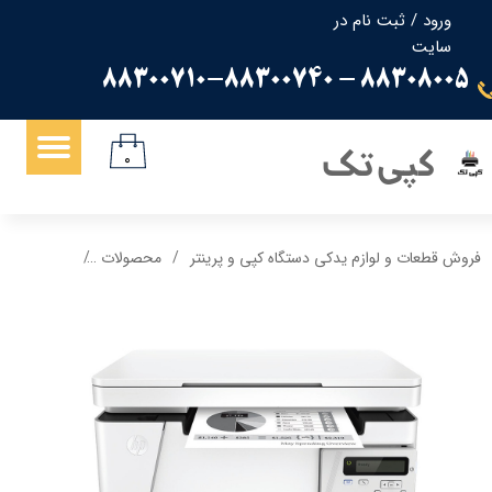
ورود
/
ثبت نام در
سایت
حساب کاربری من
88308005 - 88300710-88300740
تغییر گذر واژه
سفارشات
کپی تک
۰
خروج از حساب کاربری
فروش قطعات و لوازم یدکی دستگاه کپی و پرینتر
محصولات
پرینتر چندکاره لیزری