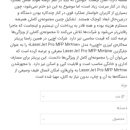
زیاد در کنار سرعت زیاد است؛ اما موضوع به این دو ختم نمی‌شود؛ چون
بسیاری از کاربران خواستار عملکرد قوی در کنار چندکاره بودن دستگاه و
درعین‌حال ابعاد کوچک هستند. تشکیل چنین مجموعه‌ی کاملی همیشه
مستلزم هزینه بوده و همه قادر به پرداخت آن نیستیم و اینجاست که ماجرا
رقابتی‌تر می‌شود و شرکت‌ها تلاش می‌کنند تا مجموعه‌ی کاملی از ویژگی‌ها
عرضه کنند که قیمت مناسبی نیز دارد. شرکت اچ‌پی در همین راستا پرینتر
سه‌کاره‌ی لیزری «اچ‌پی» مدل «LaserJet Pro MFP M26nw» را به عنوان
جایگزین LaserJet Pro MFP M125nw معرفی و عرضه کرده است که
می‌توان آن را مجموعه‌ای کامل از ویژگی‌ها دانست. این پرینتر برای مصارف
اداری و خانگی مناسب است و قابلیت کپی و اسکن نیز دارد. با مجهزشدن
LaserJet Pro MFP M26nw به وای‌فای، امکان اتصال طیف وسیعی از
دستگاه‌ها به آن و چاپ، بدون نیاز به کابل، مهیا شده است.
برند
اچ پی
دسته
محصول