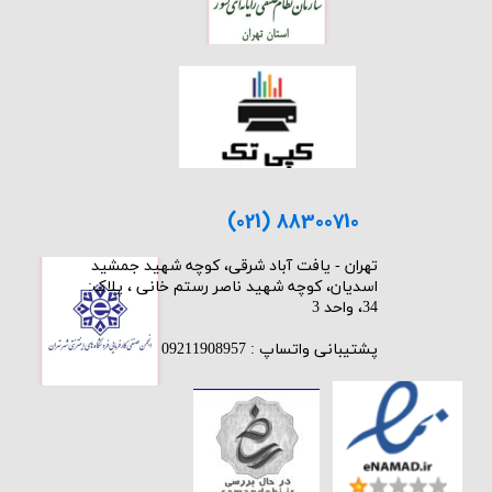
(021) 88300710
​تهران - یافت آباد شرقی، کوچه شهید جمشید
اسدیان، کوچه شهید ناصر رستم خانی ، پلاک:
34، واحد 3
پشتیبانی واتساپ : 09211908957