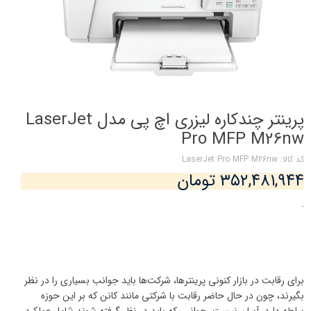
پرینتر چندکاره لیزری اچ پی مدل LaserJet
Pro MFP M26nw
کد کالا: LaserJet Pro MFP M26nw
۳۵۲,۴۸۱,۹۴۴ تومان
.
برای رقابت در بازار کنونی پرینترها، شرکت‌ها باید جوانب بسیاری را در نظر
بگیرند، چون در حال حاضر رقابت با شرکتی مانند کانن که بر این حوزه
سلطه دارد، آسان نیست. جوانبی که باید در نظر گرفته شوند شامل عملکرد