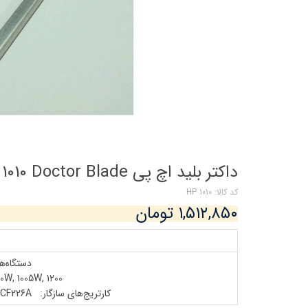
داکتر بلید اچ پی HP 1010 Doctor Blade
کد کالا: 1010 HP
۱,۵۱۲,۸۵۰ تومان
دستگاه‌ها
0W, 1005W, 1200
کارتریج‌های سازگار: Q5949A, Q7553A, CF287A, CF226A