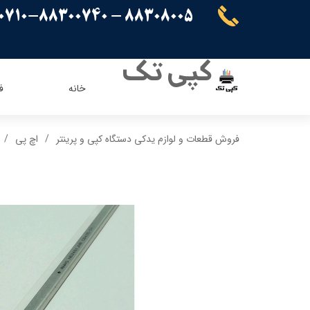
88308005 - 88300710-88300740
کپی تک
خانه
ف
ریسو
ای ویژن
فروش قطعات و لوازم یدکی دستگاه کپی و پرینتر
اچ پی
کنون
اپسون
برادر
پاناسونیک
شارپ
سامسونگ
کیوسرا
توشیبا
ایویژن