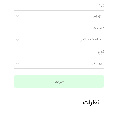
برند
اچ پی
دسته
قطعات جانبی
نوع
پرینتر
خرید
نظرات