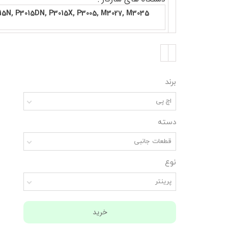
3015N, P3015DN, P3015X, P3005, M3027, M3035
برند
اچ پی
دسته
قطعات جانبی
نوع
پرینتر
خرید