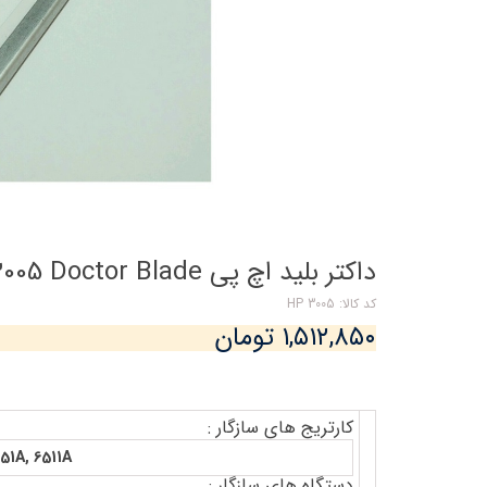
داکتر بلید اچ پی HP 3005 Doctor Blade
کد کالا: 3005 HP
۱,۵۱۲,۸۵۰ تومان
کارتریج های سازگار :
51A, 6511A
دستگاه های سازگار :