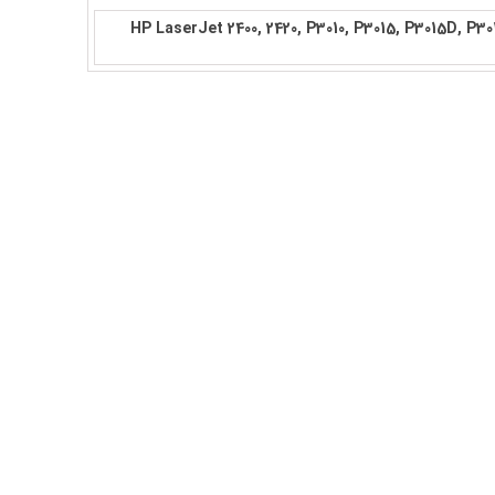
HP LaserJet 2400, 2420, P3010, P3015, P3015D, P