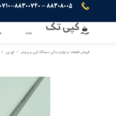
88308005 - 88300710-88300740
کپی تک
خانه
ف
ریسو
ای ویژن
فروش قطعات و لوازم یدکی دستگاه کپی و پرینتر
اچ پی
کنون
اپسون
برادر
پاناسونیک
شارپ
سامسونگ
کیوسرا
توشیبا
ایویژن