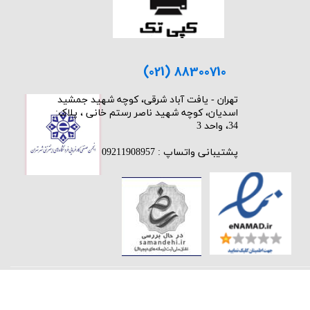
(021) 88300710
​تهران - یافت آباد شرقی، کوچه شهید جمشید
اسدیان، کوچه شهید ناصر رستم خانی ، پلاک:
34، واحد 3
پشتیبانی واتساپ : 09211908957