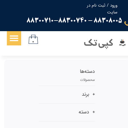
ورود
/
ثبت نام در
سایت
حساب کاربری من
88308005 - 88300710-88300740
تغییر گذر واژه
سفارشات
کپی تک
۰
خروج از حساب کاربری
دسته‌ها
محصولات
برند
دسته