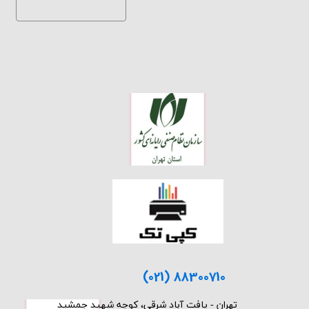
(021) 88300710
​تهران - یافت آباد شرقی، کوچه شهید جمشید