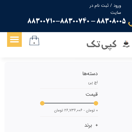
ورود
/
ثبت نام در
سایت
حساب کاربری من
88308005 - 88300710-88300740
تغییر گذر واژه
سفارشات
کپی تک
۰
خروج از حساب کاربری
دسته‌ها
اچ پی
قیمت
۰ تومان - ۲۶,۷۳۶,۰۰۶ تومان
برند