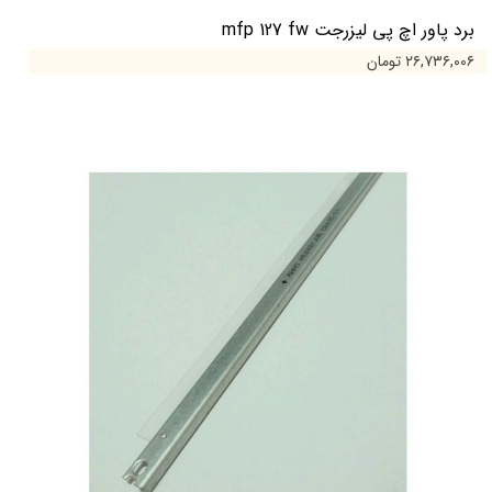
برد پاور اچ پی لیزرجت mfp 127 fw
۲۶,۷۳۶,۰۰۶ تومان