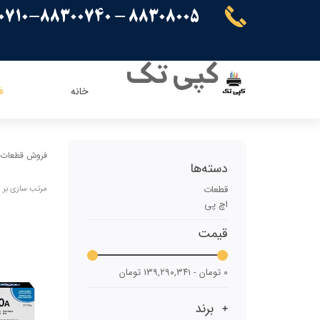
88308005 - 88300710-88300740
کپی تک
خانه
ف
ریسو
ای ویژن
کنون
اپسون
فروش قطعات و
دسته‌ها
برادر
پاناسونیک
قطعات
مرتب سازی بر 
شارپ
سامسونگ
اچ پی
کیوسرا
قیمت
توشیبا
ایویژن
۰ تومان - ۱۳۹,۲۹۰,۳۴۱ تومان
برند