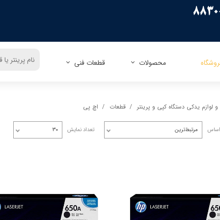
روشگاه
محصولات
قطعات فنی
ریسو
زیراکس
اپسون
زیراکس
کنون
اچ پی
اچ پی
پاناسونیک
 لوازم یدکی دستگاه کپی و پرینتر
قطعات
اچ پی
کداک
شارپ
برادر
توشیبا
اساس
مرتبط‌ترین
تعداد نمایش
۳۰
میوا
فوجیتسو
توشیبا
لکسمارک
کونیکا مینولتا
دل
الیوتی
تالی جنیکوم