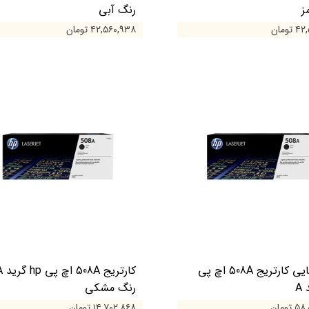
ز
رنگ آبی
ومان
۴۲,۵۶۰,۹۳۸ تومان
پک 4 تایی کارتریج 508A اچ پی
کارتریج 508A
رنگ مشکی
تومان
۱۴,۷۰۲,۸۶۸ تومان