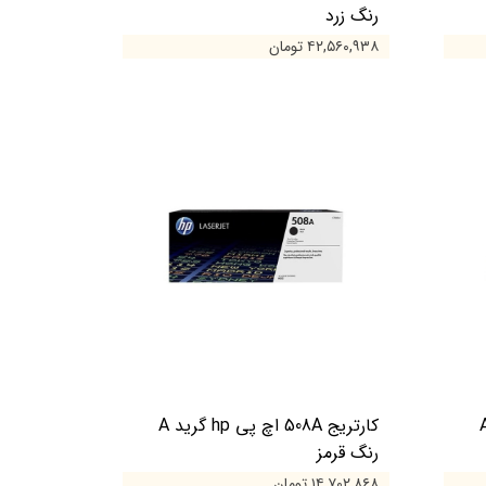
رنگ زرد
۴۲,۵۶۰,۹۳۸ تومان
 اچ پی hp گرید A
کارتریج 508A اچ پی hp گرید A
رنگ قرمز
۱۴,۷۰۲,۸۶۸ تومان