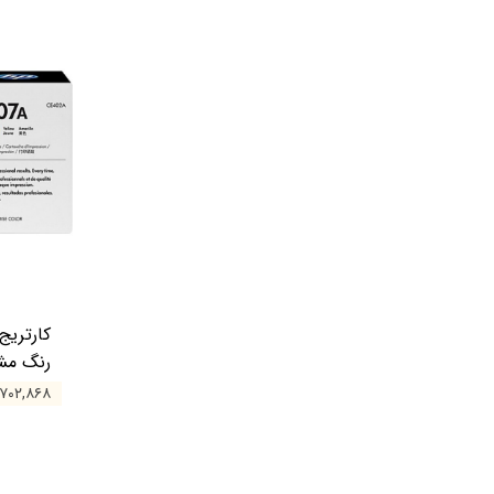
رنگ م
۱۴,۷۰۲,۸۶۸ ت