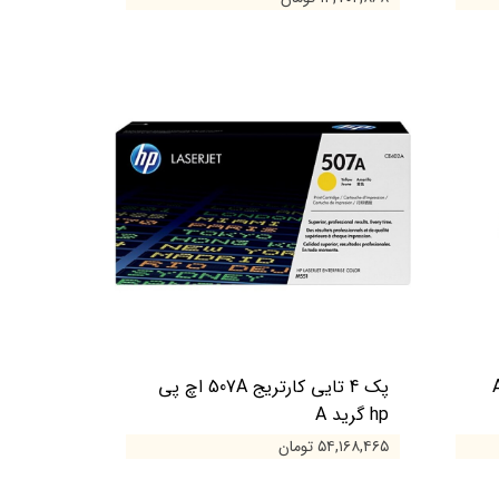
 اچ پی hp گرید A
پک 4 تایی کارتریج 507A اچ پی
hp گرید A
۵۴,۱۶۸,۴۶۵ تومان