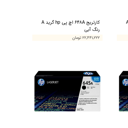
648 اچ پی hp گرید A
کارتریج 648A اچ پی hp گرید A
رنگ آبی
۲۲,۴۴۱,۲۲۲ تومان