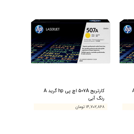
 اچ پی hp گرید A
کارتریج 507A اچ پی hp گرید A
رنگ آبی
۱۴,۷۰۲,۸۶۸ تومان