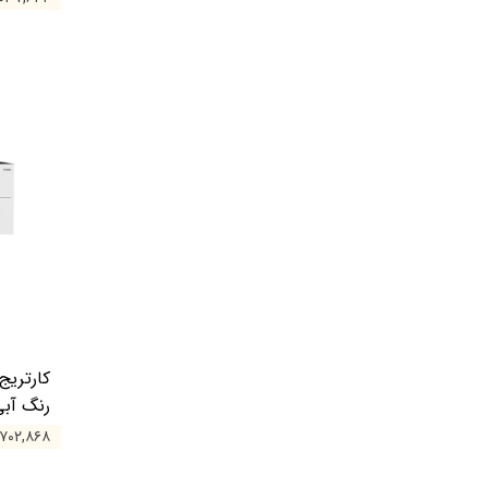
رنگ آب
۱۴,۷۰۲,۸۶۸ ت