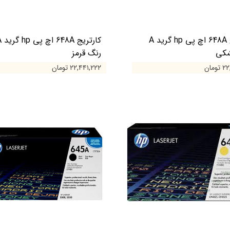
کارتریج 648A اچ پی hp گرید A
کارتریج A
شکی
رنگ قرمز
ومان
۲۲,۴۴۱,۲۲۲ تومان