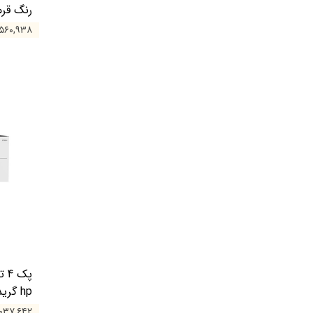
رنگ قرم
۴۲,۵۶۰,۹۳۸ ت
hp گرید A
۵۸,۰۳۷,۶۴۲ 