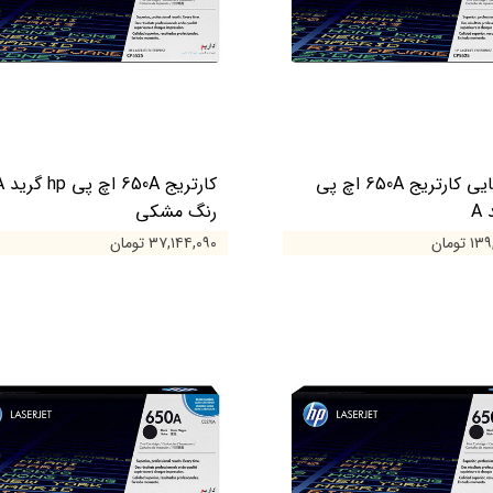
پک 4 تایی کارتریج 650A اچ پی
کارتریج 650A
رنگ مشکی
تومان
۳۷,۱۴۴,۰۹۰ تومان