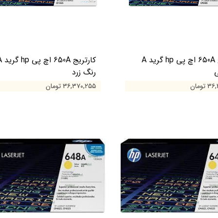
کارتریج 650A اچ پی hp گرید A
کارتریج 650A
ی
رنگ زرد
تومان
۳۶,۳۷۰,۲۵۵ تومان