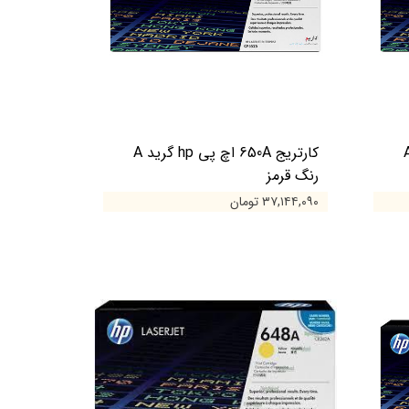
 اچ پی hp گرید A
کارتریج 650A اچ پی hp گرید A
رنگ قرمز
۳۷,۱۴۴,۰۹۰ تومان