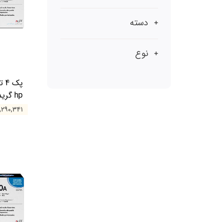
دسته
نوع
hp گرید A
۱۳۹,۲۹۰,۳۴۱ 