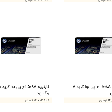
کارتریج 508A اچ پی hp گرید A
کارتریج 508A
ی
رنگ زرد
ومان
۱۴,۷۰۲,۸۶۸ تومان