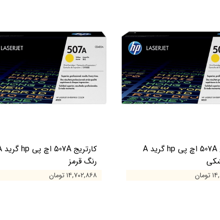
کارتریج 507A اچ پی hp گرید A
کارتریج 507A
شکی
رنگ قرمز
ومان
۱۴,۷۰۲,۸۶۸ تومان