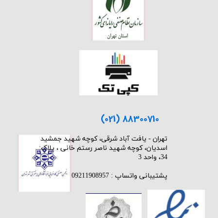
(021) 88300710
​تهران - یافت آباد شرقی، کوچه شهید جمشید
اسدیان، کوچه شهید ناصر رستم خانی ، پلاک:
34، واحد 3
پشتیبانی واتساپ : 09211908957