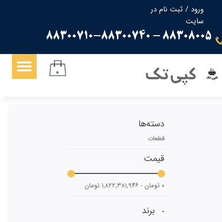
ورود
/
ثبت نام در
سایت
حساب کاربری من
88308005 - 88300710-88300740
تغییر گذر واژه
سفارشات
کپی تک
۰
خروج از حساب کاربری
دسته‌ها
قطعات
قیمت
۰ تومان - ۱,۸۲۲,۳۸۱,۹۴۶ تومان
برند