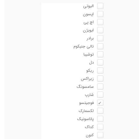
الیوتی
اپسون
اچ پی
ایویژن
برادر
تالی جنیکوم
توشیبا
دل
ریکو
زیراکس
سامسونگ
شارپ
فوجیتسو
لکسمارک
پاناسونیک
کداک
کنون