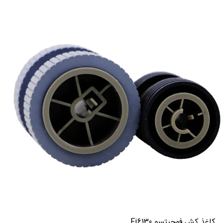
کاغذ کش فوجیتسو Fi6130