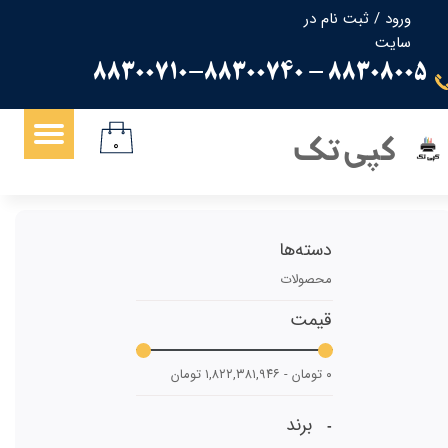
ورود
/
ثبت نام در
سایت
حساب کاربری من
88308005 - 88300710-88300740
تغییر گذر واژه
سفارشات
کپی تک
۰
خروج از حساب کاربری
دسته‌ها
محصولات
قیمت
۰ تومان - ۱,۸۲۲,۳۸۱,۹۴۶ تومان
برند