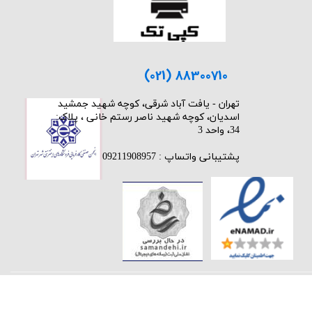
(021) 88300710
​تهران - یافت آباد شرقی، کوچه شهید جمشید
اسدیان، کوچه شهید ناصر رستم خانی ، پلاک:
34، واحد 3
پشتیبانی واتساپ : 09211908957