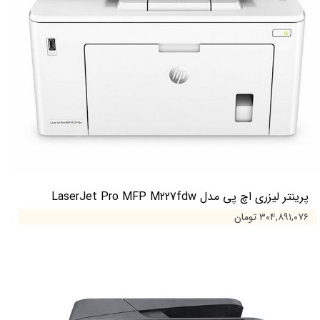
پرینتر لیزری اچ پی مدل LaserJet Pro MFP M227fdw
۳۰۴,۸۹۱,۰۷۶ تومان