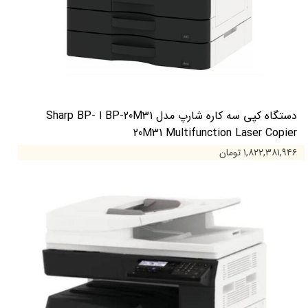
دستگاه کپی سه کاره شارپ مدل BP-20M31 ا Sharp BP-
20M31 Multifunction Laser Copier
۱,۸۲۲,۳۸۱,۹۴۶ تومان