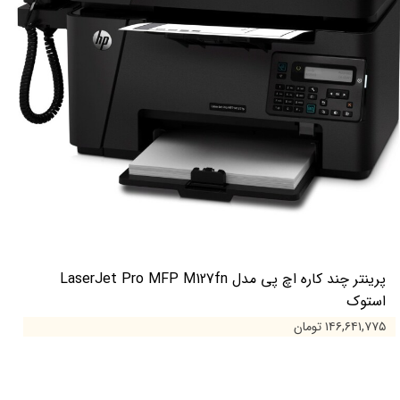
پرینتر چند کاره اچ پی مدل LaserJet Pro MFP M127fn
استوک
۱۴۶,۶۴۱,۷۷۵ تومان