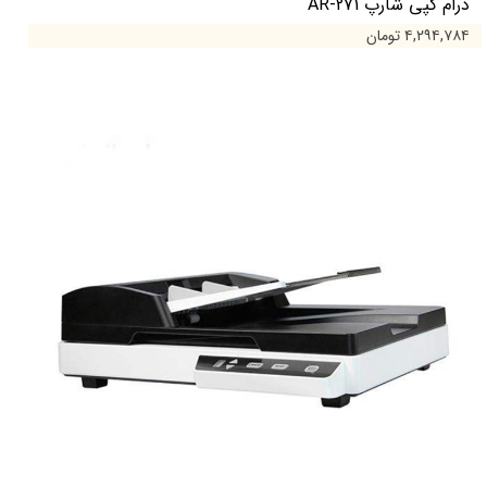
درام کپی شارپ AR-271
۴,۲۹۴,۷۸۴ تومان