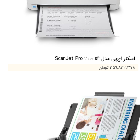
اسکنر اچ‌پی مدل ScanJet Pro 3000 s4
۳۵۹,۸۳۳,۳۷۸ تومان