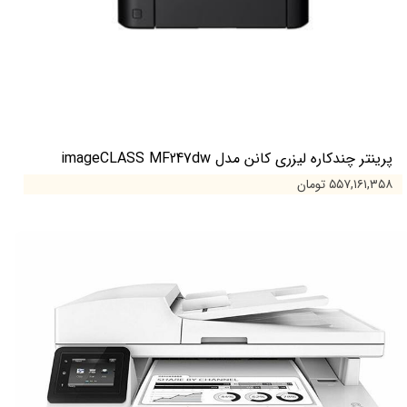
پرینتر چندکاره لیزری کانن مدل imageCLASS MF247dw
۵۵۷,۱۶۱,۳۵۸ تومان