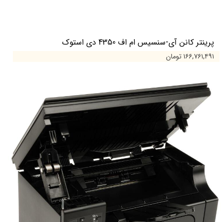
پرینتر کانن آی-سنسیس ام اف 4350 دی استوک
۱۶۶,۷۶۱,۴۹۱ تومان