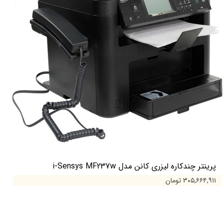
پرینتر چندکاره لیزری کانن مدل i-Sensys MF237w
۳۰۵,۶۶۴,۹۱۱ تومان