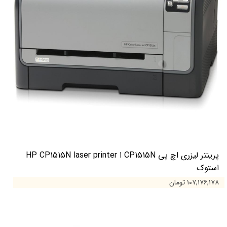
پرینتر لیزری اچ پی CP1515N ا HP CP1515N laser printer
استوک
۱۰۷,۱۷۶,۱۷۸ تومان