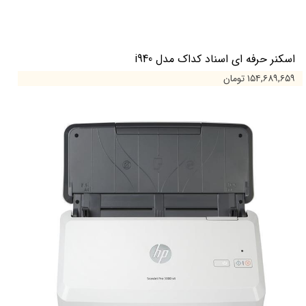
اسکنر حرفه ای اسناد کداک مدل i940
۱۵۴,۶۸۹,۶۵۹ تومان