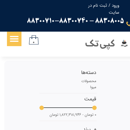
ورود
/
ثبت نام در
سایت
حساب کاربری من
88308005 - 88300710-88300740
تغییر گذر واژه
سفارشات
کپی تک
۰
خروج از حساب کاربری
دسته‌ها
محصولات
میوا
قیمت
۰ تومان - ۱,۸۲۲,۳۸۱,۹۴۶ تومان
برند