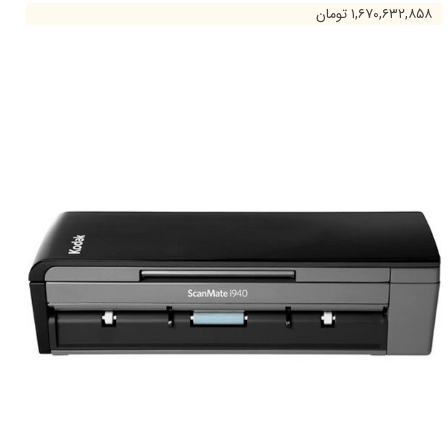
۱,۶۷۰,۶۳۲,۸۵۸ تومان