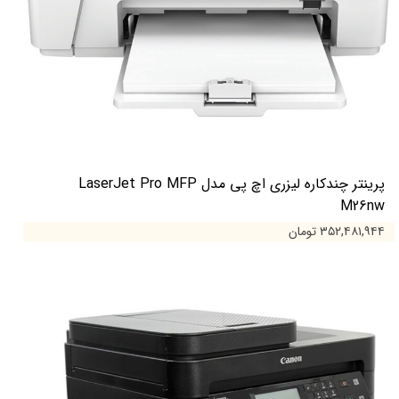
پرینتر چندکاره لیزری اچ پی مدل LaserJet Pro MFP
M26nw
۳۵۲,۴۸۱,۹۴۴ تومان