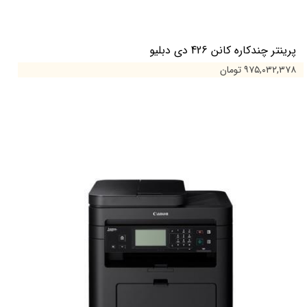
پرینتر چندکاره کانن 426 دی دبلیو
۹۷۵,۰۳۲,۳۷۸ تومان