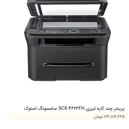
پرینتر چند کاره لیزری SCX-4623FH سامسونگ استوک
۱۲۳,۸۱۳,۶۳۵ تومان