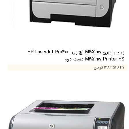
پرینتر لیزری M451nw اچ پی ا HP LaserJet Pro400
M451nw Printer HS دست دوم
۱۲۸,۴۵۶,۶۴۷ تومان